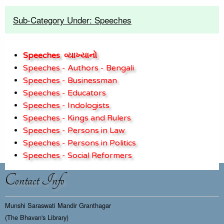
Sub-Category Under: Speeches
Speeches
વ્યાખ્યાનો
Speeches - Authors - Bengali
Speeches - Businessman
Speeches - Educators
Speeches - Indologists
Speeches - Kings and Rulers
Speeches - Persons in Law
Speeches - Persons in Politics
Speeches - Social Reformers
Contact Info
Munshi Saraswati Mandir Granthagar
(The Bhavan's Library)