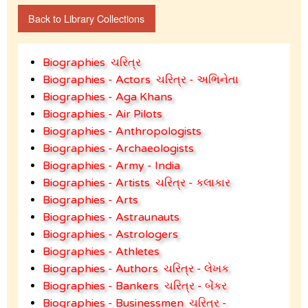
Back to Library Collections
Biographies
ચરિત્ર
Biographies - Actors
ચરિત્ર - અભિનેતા
Biographies - Aga Khans
Biographies - Air Pilots
Biographies - Anthropologists
Biographies - Archaeologists
Biographies - Army - India
Biographies - Artists
ચરિત્ર - કલાકાર
Biographies - Arts
Biographies - Astraunauts
Biographies - Astrologers
Biographies - Athletes
Biographies - Authors
ચરિત્ર - લેખક
Biographies - Bankers
ચરિત્ર - બેંકર
Biographies - Businessmen
ચરિત્ર -