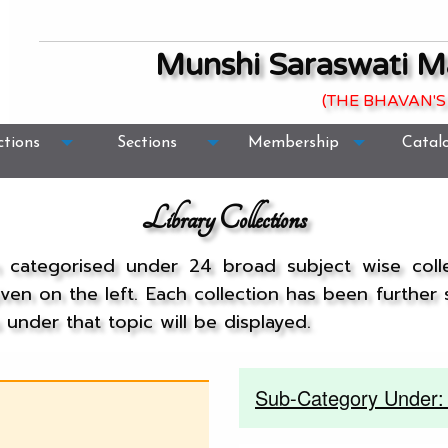
Munshi Saraswati M
(THE BHAVAN'S
ctions
Sections
Membership
Catal
Library Collections
n categorised under 24 broad subject wise col
given on the left. Each collection has been further
under that topic will be displayed.
Sub-Category Under: 