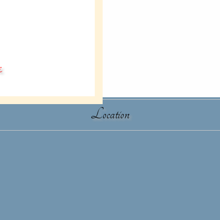
દ
Location