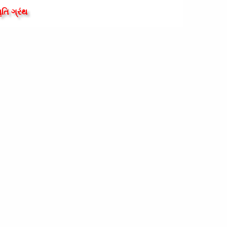
મૃતિ ગ્રંથ