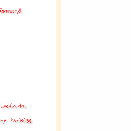
ણિતશાસ્ત્રી
- રાજકીય નેતા
ત્ર - ટેકનોલોજી