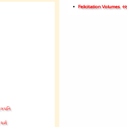
Felicitation Volumes
સ્
યોગપતિ
ધર્મ