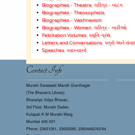
Biographies - Theatre
ચરિત્ર - નાટક
Biographies - Theosophists
Biographies - Vaishnavism
Biographies - Women
ચરિત્ર - નારીઓ
Felicitation Volumes
સ્મૃતિ ગ્રંથ
Letters and Conversations
પત્રો અને સંવા
Speeches
વ્યાખ્યાનો
Contact Info
Munshi Saraswati Mandir Granthagar
(The Bhavan's Library)
Bharatiya Vidya Bhavan,
3rd Floor, Munshi Sadan,
Kulapati K.M Munshi Marg,
Mumbai 400 007.
Phone: 23631261, 23630265, 23634462/63/64