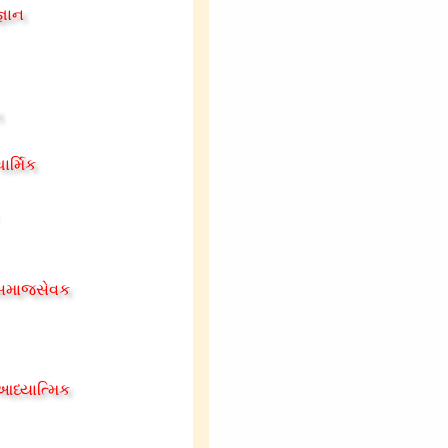
્ઞાન
ન
ાર્મિક
 સમાજસેવક
આધ્યાત્મિક