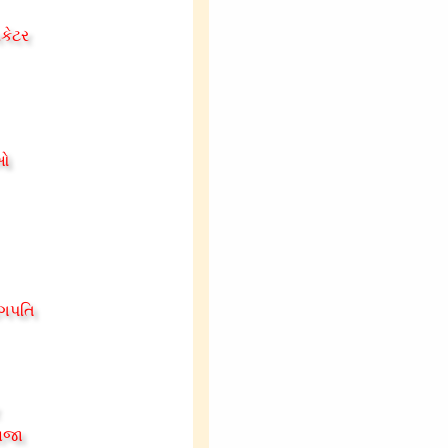
િકેટર
ીઓ
ોગપતિ
રાજા