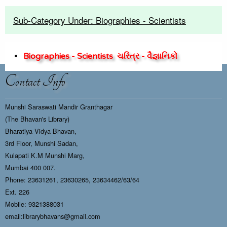
Sub-Category Under: Biographies - Scientists
Biographies - Scientists
ચરિત્ર - વૈજ્ઞાનિકો
Contact Info
Munshi Saraswati Mandir Granthagar
(The Bhavan's Library)
Bharatiya Vidya Bhavan,
3rd Floor, Munshi Sadan,
Kulapati K.M Munshi Marg,
Mumbai 400 007.
Phone: 23631261, 23630265, 23634462/63/64
Ext. 226
Mobile: 9321388031
email:librarybhavans@gmail.com