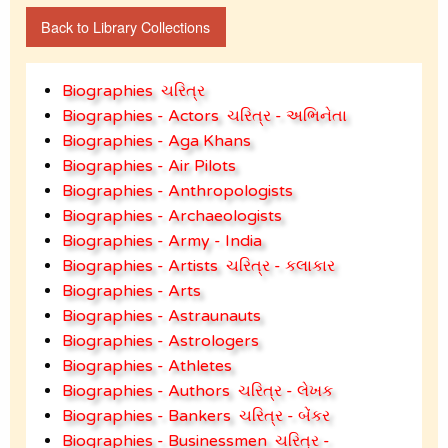
Back to Library Collections
Biographies
ચરિત્ર
Biographies - Actors
ચરિત્ર - અભિનેતા
Biographies - Aga Khans
Biographies - Air Pilots
Biographies - Anthropologists
Biographies - Archaeologists
Biographies - Army - India
Biographies - Artists
ચરિત્ર - કલાકાર
Biographies - Arts
Biographies - Astraunauts
Biographies - Astrologers
Biographies - Athletes
Biographies - Authors
ચરિત્ર - લેખક
Biographies - Bankers
ચરિત્ર - બેંકર
Biographies - Businessmen
ચરિત્ર -