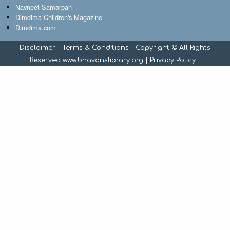
Navneet Samarpan
Dimdima Children's Magazine
Dimdima.com
Disclaimer
|
Terms & Conditions
| Copyright © All Rights
Reserved www.bhavanslibrary.org |
Privacy Policy
|