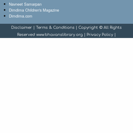
Navneet Samarpan
Dimdima Children's Magazine
Dimdima.com
Disclaimer
|
Terms & Conditions
| Copyright © All Rights
Reserved www.bhavanslibrary.org |
Privacy Policy
|