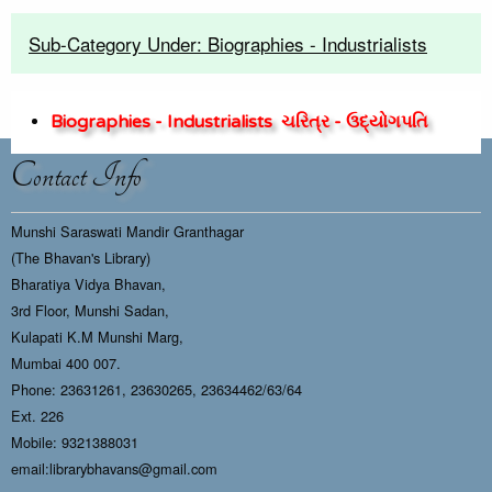
Sub-Category Under: Biographies - Industrialists
Biographies - Industrialists
ચરિત્ર - ઉદ્યોગપતિ
Contact Info
Munshi Saraswati Mandir Granthagar
(The Bhavan's Library)
Bharatiya Vidya Bhavan,
3rd Floor, Munshi Sadan,
Kulapati K.M Munshi Marg,
Mumbai 400 007.
Phone: 23631261, 23630265, 23634462/63/64
Ext. 226
Mobile: 9321388031
email:librarybhavans@gmail.com