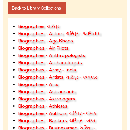
Back to Library Collections
Biographies
ચરિત્ર
Biographies - Actors
ચરિત્ર - અભિનેતા
Biographies - Aga Khans
Biographies - Air Pilots
Biographies - Anthropologists
Biographies - Archaeologists
Biographies - Army - India
Biographies - Artists
ચરિત્ર - કલાકાર
Biographies - Arts
Biographies - Astraunauts
Biographies - Astrologers
Biographies - Athletes
Biographies - Authors
ચરિત્ર - લેખક
Biographies - Bankers
ચરિત્ર - બેંકર
Biographies - Businessmen
ચરિત્ર -