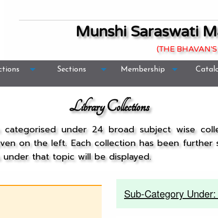
Munshi Saraswati M
(THE BHAVAN'S
ctions
Sections
Membership
Catal
Library Collections
n categorised under 24 broad subject wise col
given on the left. Each collection has been further
under that topic will be displayed.
Sub-Category Under: 