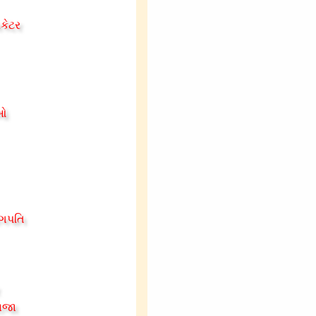
િકેટર
ીઓ
ોગપતિ
રાજા