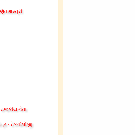
ણિતશાસ્ત્રી
- રાજકીય નેતા
ત્ર - ટેકનોલોજી