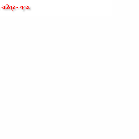
ચરિત્ર - નૃત્ય