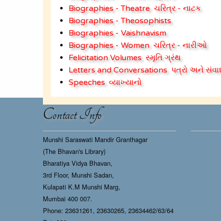
Biographies - Theatre
ચરિત્ર - નાટક
Biographies - Theosophists
Biographies - Vaishnavism
Biographies - Women
ચરિત્ર - નારીઓ
Felicitation Volumes
સ્મૃતિ ગ્રંથ
Letters and Conversations
પત્રો અને સંવા
Speeches
વ્યાખ્યાનો
Contact Info
Munshi Saraswati Mandir Granthagar
(The Bhavan's Library)
Bharatiya Vidya Bhavan,
3rd Floor, Munshi Sadan,
Kulapati K.M Munshi Marg,
Mumbai 400 007.
Phone: 23631261, 23630265, 23634462/63/64