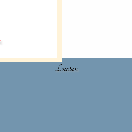
દ
Location