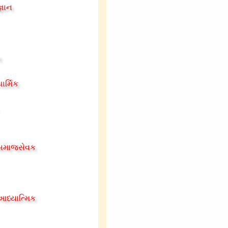
્ઞાન
ન
ાર્મિક
 સમાજસેવક
આધ્યાત્મિક