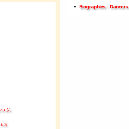
Biographies - Dancers
યોગપતિ
ધર્મ