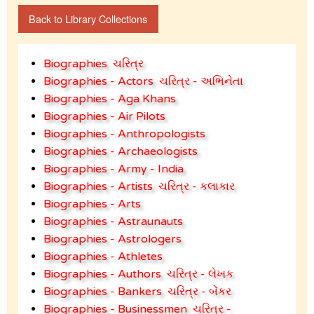
Back to Library Collections
Biographies
ચરિત્ર
Biographies - Actors
ચરિત્ર - અભિનેતા
Biographies - Aga Khans
Biographies - Air Pilots
Biographies - Anthropologists
Biographies - Archaeologists
Biographies - Army - India
Biographies - Artists
ચરિત્ર - કલાકાર
Biographies - Arts
Biographies - Astraunauts
Biographies - Astrologers
Biographies - Athletes
Biographies - Authors
ચરિત્ર - લેખક
Biographies - Bankers
ચરિત્ર - બેંકર
Biographies - Businessmen
ચરિત્ર -