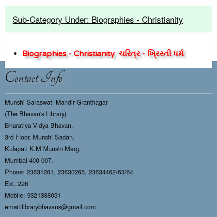
Sub-Category Under: Biographies - Christianity
Biographies - Christianity
ચરિત્ર - ખ્રિસ્તી ધર્મ
Contact Info
Munshi Saraswati Mandir Granthagar
(The Bhavan's Library)
Bharatiya Vidya Bhavan,
3rd Floor, Munshi Sadan,
Kulapati K.M Munshi Marg,
Mumbai 400 007.
Phone: 23631261, 23630265, 23634462/63/64
Ext. 226
Mobile: 9321388031
email:librarybhavans@gmail.com