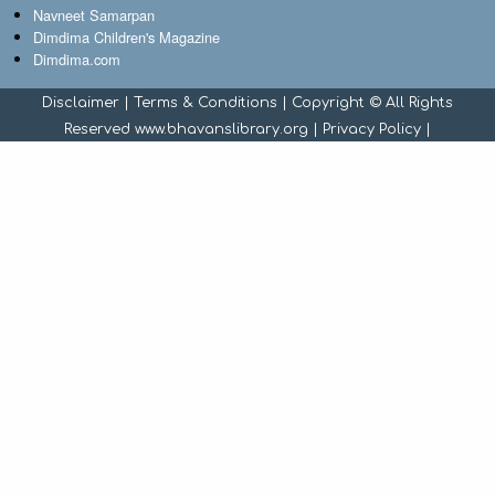
Navneet Samarpan
Dimdima Children's Magazine
Dimdima.com
Disclaimer
|
Terms & Conditions
| Copyright © All Rights
Reserved www.bhavanslibrary.org |
Privacy Policy
|