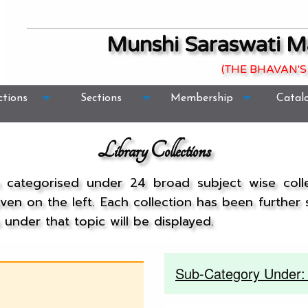
Munshi Saraswati M
(THE BHAVAN'S
ctions
Sections
Membership
Catal
Library Collections
n categorised under 24 broad subject wise col
given on the left. Each collection has been further
under that topic will be displayed.
Sub-Category Under: B