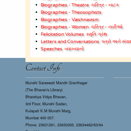
Biographies - Theatre
ચરિત્ર - નાટક
Biographies - Theosophists
Biographies - Vaishnavism
Biographies - Women
ચરિત્ર - નારીઓ
Felicitation Volumes
સ્મૃતિ ગ્રંથ
Letters and Conversations
પત્રો અને સંવા
Speeches
વ્યાખ્યાનો
Contact Info
Munshi Saraswati Mandir Granthagar
(The Bhavan's Library)
Bharatiya Vidya Bhavan,
3rd Floor, Munshi Sadan,
Kulapati K.M Munshi Marg,
Mumbai 400 007.
Phone: 23631261, 23630265, 23634462/63/64