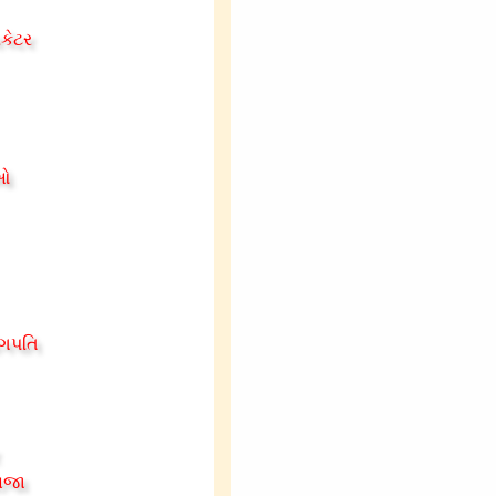
િકેટર
ીઓ
ોગપતિ
રાજા