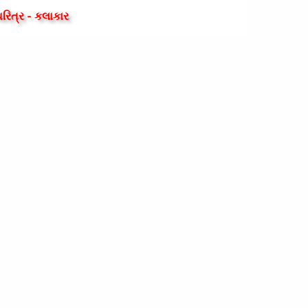
રિત્ર - કલાકાર