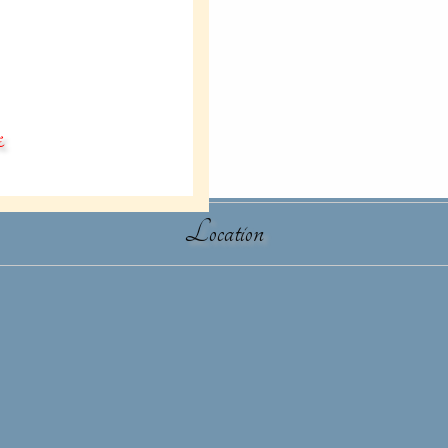
દ
Location