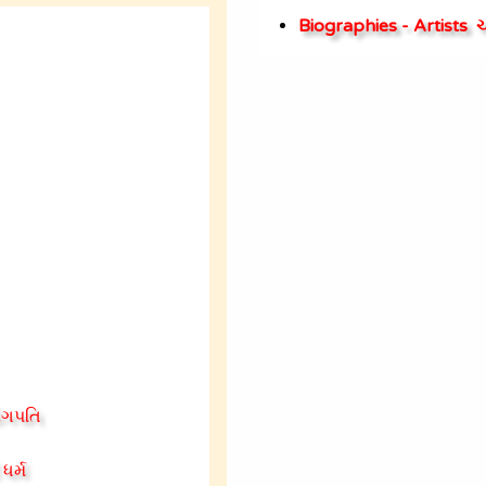
Biographies - Artists
ચ
યોગપતિ
ધર્મ