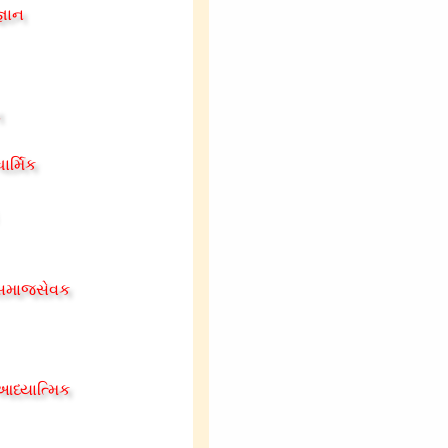
્ઞાન
ન
ાર્મિક
 સમાજસેવક
આધ્યાત્મિક