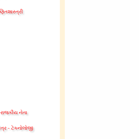
ણિતશાસ્ત્રી
- રાજકીય નેતા
ત્ર - ટેકનોલોજી